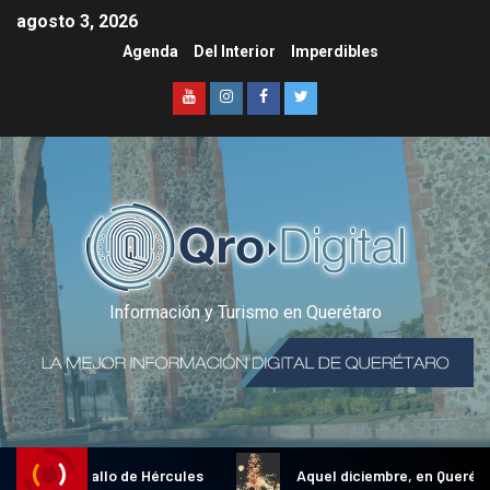
agosto 3, 2026
Agenda
Del Interior
Imperdibles
Información y Turismo en Querétaro
dicional Gallo de Hércules
Aquel diciembre, en Querétaro