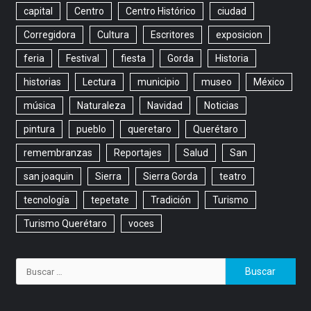
capital
Centro
Centro Histórico
ciudad
Corregidora
Cultura
Escritores
exposicion
feria
Festival
fiesta
Gorda
Historia
historias
Lectura
municipio
museo
México
música
Naturaleza
Navidad
Noticias
pintura
pueblo
queretaro
Querétaro
remembranzas
Reportajes
Salud
San
san joaquin
Sierra
Sierra Gorda
teatro
tecnología
tepetate
Tradición
Turismo
Turismo Querétaro
voces