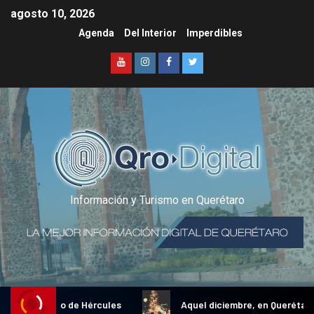
agosto 10, 2026
Agenda
Del Interior
Imperdibles
Información y Turismo en Querétaro
nal Gallo de Hércules
Aquel diciembre, en Querétaro