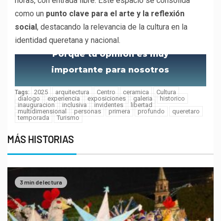
horas, con entrada libre. Este espacio se consolida
como un
punto clave para el arte y la reflexión
social
, destacando la relevancia de la cultura en la
identidad queretana y nacional.
Porque tu opinión es muy
importante para nosotros
2025
arquitectura
Centro
ceramica
Cultura
Tags:
dialogo
experiencia
exposiciones
galeria
historico
inauguracion
inclusiva
invidentes
libertad
multidimensional
personas
primera
profundo
queretaro
temporada
Turismo
MÁS HISTORIAS
3 min de lectura