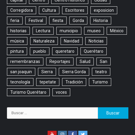
Corregidora
Cultura
Escritores
exposicion
feria
Festival
fiesta
Gorda
Historia
historias
Lectura
municipio
museo
México
música
Naturaleza
Navidad
Noticias
pintura
pueblo
queretaro
Querétaro
remembranzas
Reportajes
Salud
San
san joaquin
Sierra
Sierra Gorda
teatro
tecnología
tepetate
Tradición
Turismo
Turismo Querétaro
voces