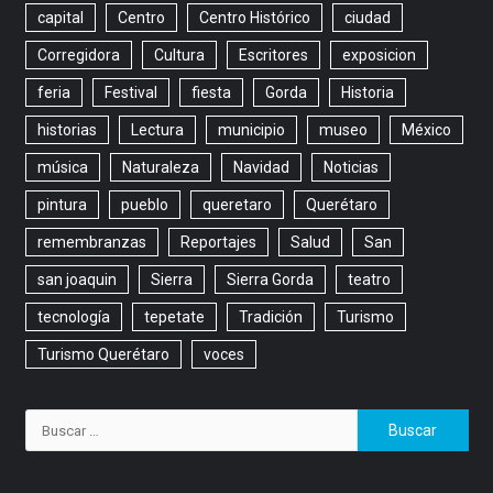
capital
Centro
Centro Histórico
ciudad
Corregidora
Cultura
Escritores
exposicion
feria
Festival
fiesta
Gorda
Historia
historias
Lectura
municipio
museo
México
música
Naturaleza
Navidad
Noticias
pintura
pueblo
queretaro
Querétaro
remembranzas
Reportajes
Salud
San
san joaquin
Sierra
Sierra Gorda
teatro
tecnología
tepetate
Tradición
Turismo
Turismo Querétaro
voces