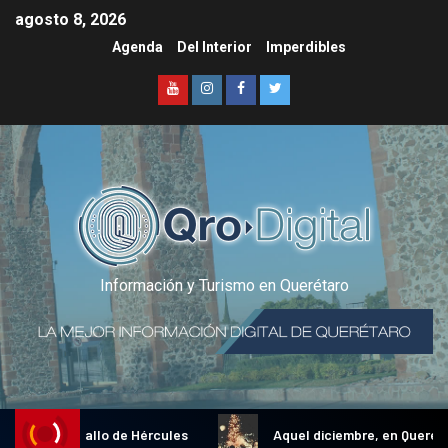
agosto 8, 2026
Agenda
Del Interior
Imperdibles
Información y Turismo en Querétaro
adicional Gallo de Hércules
Aquel diciembre, en Querétaro