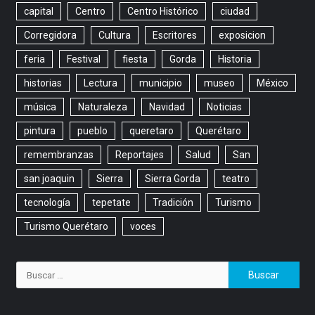
capital
Centro
Centro Histórico
ciudad
Corregidora
Cultura
Escritores
exposicion
feria
Festival
fiesta
Gorda
Historia
historias
Lectura
municipio
museo
México
música
Naturaleza
Navidad
Noticias
pintura
pueblo
queretaro
Querétaro
remembranzas
Reportajes
Salud
San
san joaquin
Sierra
Sierra Gorda
teatro
tecnología
tepetate
Tradición
Turismo
Turismo Querétaro
voces