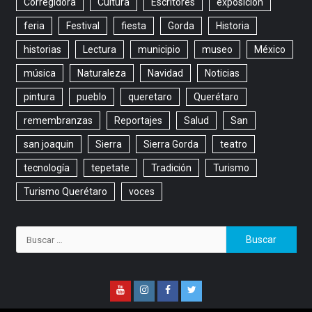
Corregidora
Cultura
Escritores
exposicion
feria
Festival
fiesta
Gorda
Historia
historias
Lectura
municipio
museo
México
música
Naturaleza
Navidad
Noticias
pintura
pueblo
queretaro
Querétaro
remembranzas
Reportajes
Salud
San
san joaquin
Sierra
Sierra Gorda
teatro
tecnología
tepetate
Tradición
Turismo
Turismo Querétaro
voces