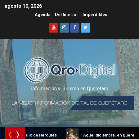
agosto 10, 2026
Agenda
Del Interior
Imperdibles
Información y Turismo en Querétaro
cional Gallo de Hércules
Aquel diciembre, en Querétaro