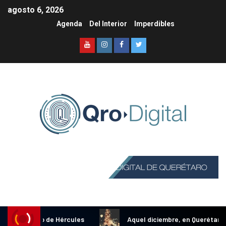
agosto 6, 2026
Agenda
Del Interior
Imperdibles
Información y Turismo en Querétaro
nal Gallo de Hércules
Aquel diciembre, en Querétaro