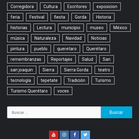
Corregidora
Cultura
Escritores
exposicion
feria
Festival
fiesta
Gorda
Historia
historias
Lectura
municipio
museo
México
música
Naturaleza
Navidad
Noticias
pintura
pueblo
queretaro
Querétaro
remembranzas
Reportajes
Salud
San
san joaquin
Sierra
Sierra Gorda
teatro
tecnología
tepetate
Tradición
Turismo
Turismo Querétaro
voces