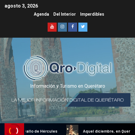
agosto 3, 2026
Agenda
Del Interior
Imperdibles
Información y Turismo en Querétaro
dicional Gallo de Hércules
Aquel diciembre, en Querétaro