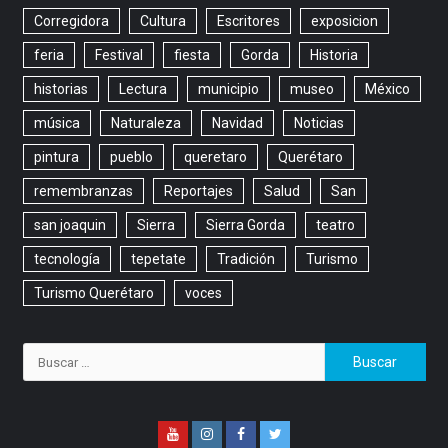
Corregidora
Cultura
Escritores
exposicion
feria
Festival
fiesta
Gorda
Historia
historias
Lectura
municipio
museo
México
música
Naturaleza
Navidad
Noticias
pintura
pueblo
queretaro
Querétaro
remembranzas
Reportajes
Salud
San
san joaquin
Sierra
Sierra Gorda
teatro
tecnología
tepetate
Tradición
Turismo
Turismo Querétaro
voces