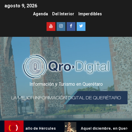
agosto 9, 2026
Agenda
Del Interior
Imperdibles
Información y Turismo en Querétaro
dicional Gallo de Hércules
Aquel diciembre, en Querétaro