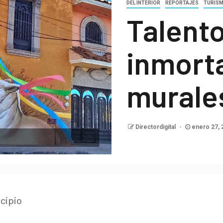
DEL INTERIOR
REPORTAJES
TURIS
Talento
inmorta
murale
Directordigital
enero 27,
icipio