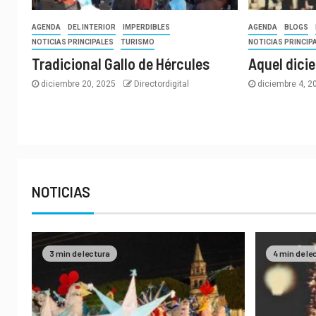
AGENDA
DEL INTERIOR
IMPERDIBLES
AGENDA
BLOGS
NOTICIAS PRINCIPALES
TURISMO
NOTICIAS PRINCIP
Tradicional Gallo de Hércules
Aquel dici
diciembre 20, 2025
Directordigital
diciembre 4, 
NOTICIAS
3 min de lectura
4 min de le