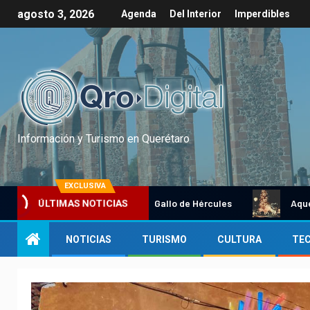
agosto 3, 2026
Agenda
Del Interior
Imperdibles
Información y Turismo en Querétaro
EXCLUSIVA
Tradicional Gallo de Hércules
Aquel dicie
ÚLTIMAS NOTICIAS
NOTICIAS
TURISMO
CULTURA
TE