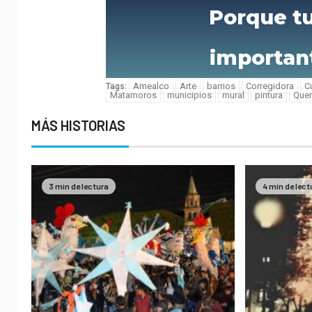
Porque t
importan
Amealco
Arte
barrios
Corregidora
C
Tags:
Matamoros
municipios
mural
pintura
Quer
MÁS HISTORIAS
3 min de lectura
4 min de lect