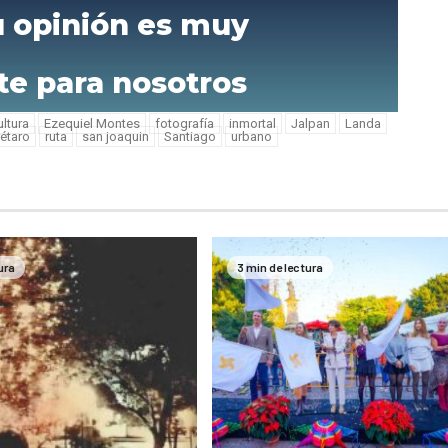
u opinión es muy
te para nosotros
ultura
Ezequiel Montes
fotografía
inmortal
Jalpan
Landa
étaro
ruta
san joaquin
Santiago
urbano
ura
3 min de lectura