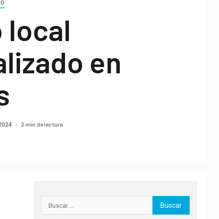
MO
 local
lizado en
s
2 min de lectura
 2024