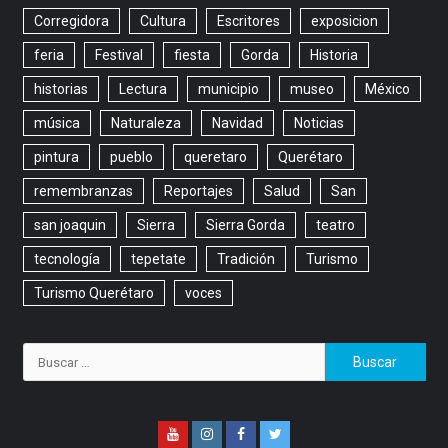
Corregidora
Cultura
Escritores
exposicion
feria
Festival
fiesta
Gorda
Historia
historias
Lectura
municipio
museo
México
música
Naturaleza
Navidad
Noticias
pintura
pueblo
queretaro
Querétaro
remembranzas
Reportajes
Salud
San
san joaquin
Sierra
Sierra Gorda
teatro
tecnología
tepetate
Tradición
Turismo
Turismo Querétaro
voces