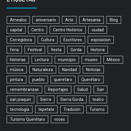
Amealco
aniversario
Arte
Artesanía
Blog
capital
Centro
Centro Histórico
ciudad
Corregidora
Cultura
Escritores
exposicion
feria
Festival
fiesta
Gorda
Historia
historias
Lectura
municipio
museo
México
música
Naturaleza
Navidad
Noticias
pintura
pueblo
queretaro
Querétaro
remembranzas
Reportajes
Salud
San
san joaquin
Sierra
Sierra Gorda
teatro
tecnología
tepetate
Tradición
Turismo
Turismo Querétaro
voces