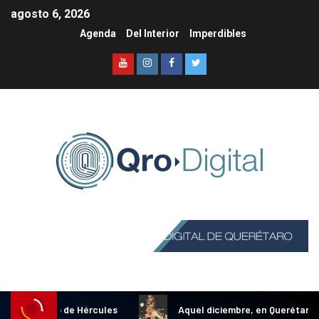
agosto 6, 2026
Agenda
Del Interior
Imperdibles
Información y Turismo en Querétaro
nal Gallo de Hércules
Aquel diciembre, en Querétaro