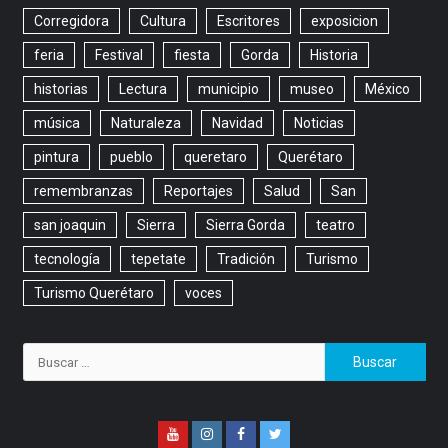
Corregidora
Cultura
Escritores
exposicion
feria
Festival
fiesta
Gorda
Historia
historias
Lectura
municipio
museo
México
música
Naturaleza
Navidad
Noticias
pintura
pueblo
queretaro
Querétaro
remembranzas
Reportajes
Salud
San
san joaquin
Sierra
Sierra Gorda
teatro
tecnología
tepetate
Tradición
Turismo
Turismo Querétaro
voces