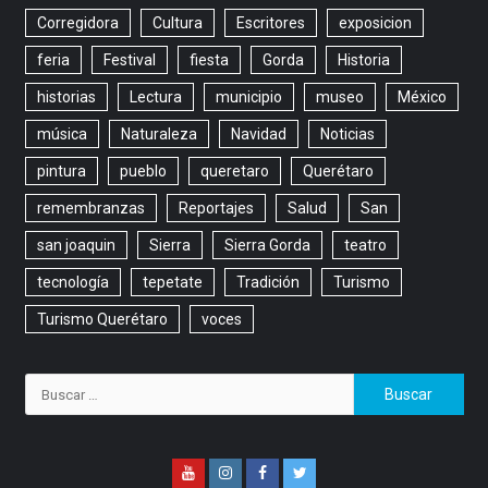
Corregidora
Cultura
Escritores
exposicion
feria
Festival
fiesta
Gorda
Historia
historias
Lectura
municipio
museo
México
música
Naturaleza
Navidad
Noticias
pintura
pueblo
queretaro
Querétaro
remembranzas
Reportajes
Salud
San
san joaquin
Sierra
Sierra Gorda
teatro
tecnología
tepetate
Tradición
Turismo
Turismo Querétaro
voces