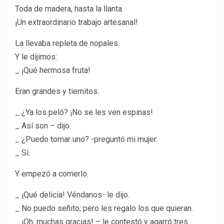
Toda de madera, hasta la llanta.
¡Un extraordinario trabajo artesanal!
La llevaba repleta de nopales.
Y le dijimos:
_ ¡Qué hermosa fruta!
Eran grandes y tiernitos.
_ ¿Ya los peló? ¡No se les ven espinas!
_ Así son – dijo.
_ ¿Puedo tomar uno? -preguntó mi mujer.
_ Sí.
Y empezó a comerlo.
_ ¡Qué delicia! Véndanos- le dijo.
_ No puedo señito; pero les regalo los que quieran.
_ ¡Oh, muchas gracias! – le contestó y agarró tres.