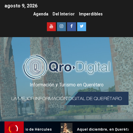
agosto 9, 2026
Agenda
Del Interior
Imperdibles
Información y Turismo en Querétaro
ional Gallo de Hércules
Aquel diciembre, en Querétaro