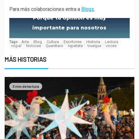
Para más colaboraciones entra a
Blogs
.
Porque tu opinión es muy
importante para nosotros
Arte
Blog
Cultura
Escritores
Historia
Lectura
Tags:
nopal
Noticias
Querétaro
tepetate
trueque
voces
MÁS HISTORIAS
3 min de lectura