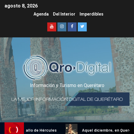
agosto 8, 2026
Agenda
Del Interior
Imperdibles
Información y Turismo en Querétaro
dicional Gallo de Hércules
Aquel diciembre, en Querétaro