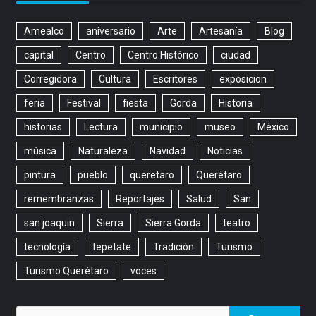
Amealco
aniversario
Arte
Artesanía
Blog
capital
Centro
Centro Histórico
ciudad
Corregidora
Cultura
Escritores
exposicion
feria
Festival
fiesta
Gorda
Historia
historias
Lectura
municipio
museo
México
música
Naturaleza
Navidad
Noticias
pintura
pueblo
queretaro
Querétaro
remembranzas
Reportajes
Salud
San
san joaquin
Sierra
Sierra Gorda
teatro
tecnología
tepetate
Tradición
Turismo
Turismo Querétaro
voces