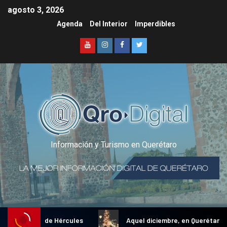
agosto 3, 2026
Agenda
Del Interior
Imperdibles
Información y Turismo en Querétaro
al Gallo de Hércules
Aquel diciembre, en Querétaro