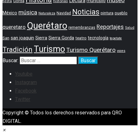
museo
Lectura
municipio
Gorda
fiesta
historias
Noticias
música
México
pintura
pueblo
Navidad
Naturaleza
Querétaro
Reportajes
queretaro
remembranzas
Salud
san joaquin
Sierra
Sierra Gorda
tecnología
San
teatro
tepetate
Turismo
Tradición
Turismo Querétaro
voces
Buscar:
Youtube
Instagram
Facebook
Twitter
Copyright © Todos los derechos reservados para QRO
DIGITAL.
×