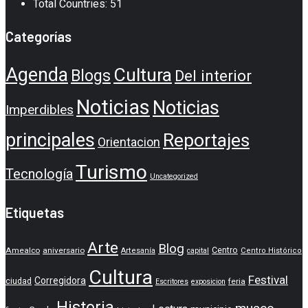
Total Countries: 51
Categorías
Agenda
Cultura
Blogs
Del interior
Noticias
Noticias
Imperdibles
principales
Reportajes
Orientacion
Turismo
Tecnología
Uncategorized
Etiquetas
Arte
Blog
Amealco
aniversario
Centro
Artesanía
capital
Centro Histórico
Cultura
Festival
Corregidora
ciudad
feria
Escritores
exposicion
Historia