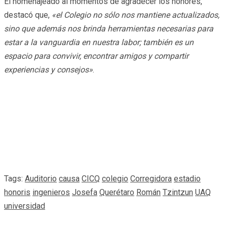
El homenajeado al momentos de agradecer los honores,
destacó que,
«el Colegio no sólo nos mantiene actualizados,
sino que además nos brinda herramientas necesarias para
estar a la vanguardia en nuestra labor; también es un
espacio para convivir, encontrar amigos y compartir
experiencias y consejos»
.
Tags:
Auditorio
causa
CICQ
colegio
Corregidora
estadio
honoris
ingenieros
Josefa
Querétaro
Román
Tzintzun
UAQ
universidad