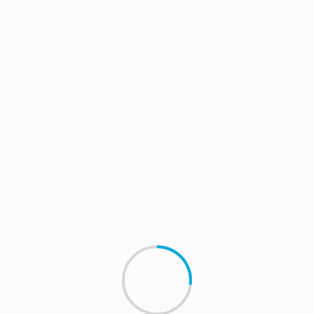
S
NOTICIAS PRINCIPALES
AGENDA
NOTICIAS
NOTICIAS PRINCIPALES
Querétaro celebra podio co
a con espíritu festivo
impulso deportivo
025
Directordigital
diciembre 1, 2025
Directordigital