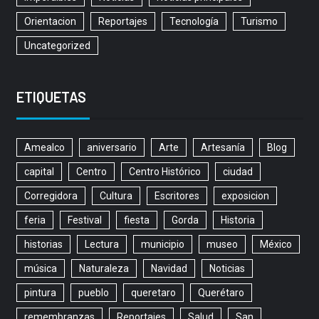
Orientacion
Reportajes
Tecnología
Turismo
Uncategorized
ETIQUETAS
Amealco
aniversario
Arte
Artesanía
Blog
capital
Centro
Centro Histórico
ciudad
Corregidora
Cultura
Escritores
exposicion
feria
Festival
fiesta
Gorda
Historia
historias
Lectura
municipio
museo
México
música
Naturaleza
Navidad
Noticias
pintura
pueblo
queretaro
Querétaro
remembranzas
Reportajes
Salud
San