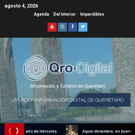
agosto 4, 2026
Agenda
Del Interior
Imperdibles
Información y Turismo en Querétaro
dicional Gallo de Hércules
Aquel diciembre, en Querétaro