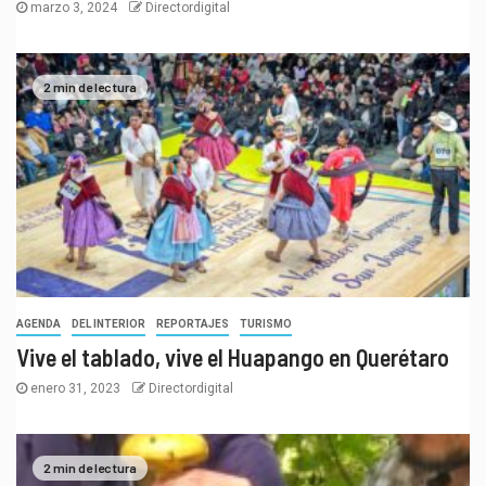
marzo 3, 2024
Directordigital
2 min de lectura
AGENDA
DEL INTERIOR
REPORTAJES
TURISMO
Vive el tablado, vive el Huapango en Querétaro
enero 31, 2023
Directordigital
2 min de lectura